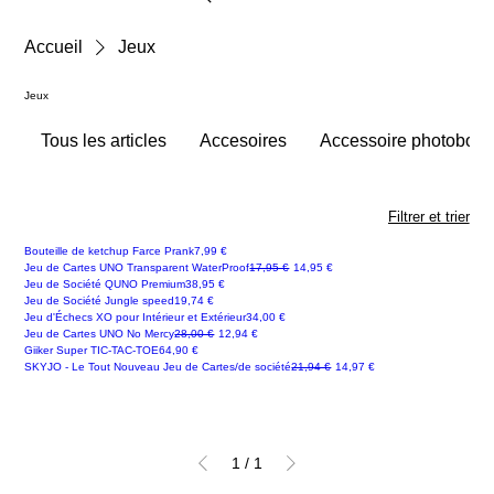
Accueil
Jeux
Jeux
Tous les articles
Accesoires
Accessoire photoboot
Filtrer et trier
Prix
Bouteille de ketchup Farce Prank
7,99 €
Prix original
Prix promotionnel
Jeu de Cartes UNO Transparent WaterProof
17,95 €
14,95 €
Prix
Jeu de Société QUNO Premium
38,95 €
Prix
Jeu de Société Jungle speed
19,74 €
Prix
Jeu d'Échecs XO pour Intérieur et Extérieur
34,00 €
Prix original
Prix promotionnel
Jeu de Cartes UNO No Mercy
28,00 €
12,94 €
Prix
Giiker Super TIC-TAC-TOE
64,90 €
Bon Plan
Prix original
Prix promotionnel
SKYJO - Le Tout Nouveau Jeu de Cartes/de société
21,94 €
14,97 €
1
/
1