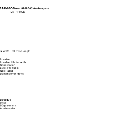
53 Av. d'Orléans, 28000 Chartres
LA-P-PROD est une entreprise française
LA-P-PROD
★ 4,9/5 · 60 avis Google
Location
Location Photobooth
Sonorisation
Livre d'or audio
Nos Packs
Demander un devis
Boutique
Disco
Déguisement
Anniversaire