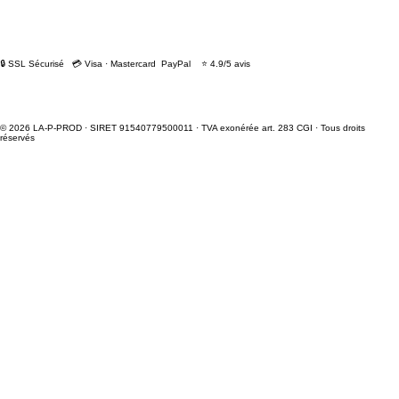
🔒 SSL Sécurisé 💳 Visa · Mastercard PayPal ⭐ 4.9/5 avis
© 2026 LA-P-PROD · SIRET 91540779500011 · TVA exonérée art. 283 CGI · Tous droits
réservés