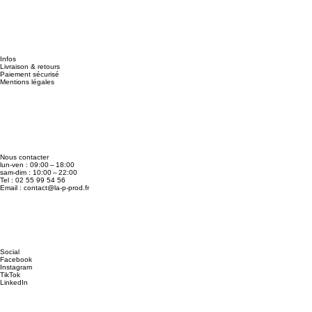
Infos
Livraison & retours
Paiement sécurisé
Mentions légales
Nous contacter
lun-ven : 09:00 – 18:00
sam-dim : 10:00 – 22:00
Tel : 02 55 99 54 56
Email :
contact@la-p-prod.fr
Social
Facebook
Instagram
TikTok
LinkedIn