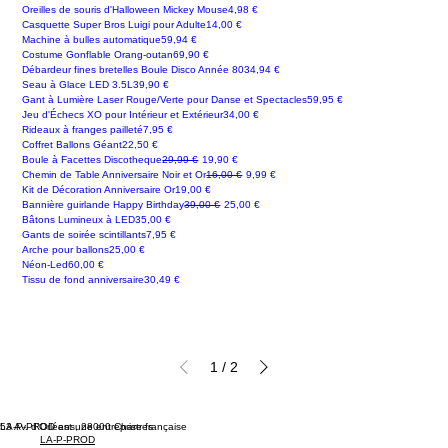
Prix
Oreilles de souris d'Halloween Mickey Mouse
4,98 €
Prix
Casquette Super Bros Luigi pour Adulte
14,00 €
Prix
Machine à bulles automatique
59,94 €
Prix
Costume Gonflable Orang-outan
69,90 €
Prix
Débardeur fines bretelles Boule Disco Année 80
34,94 €
Prix
Seau à Glace LED 3.5L
39,90 €
Prix
Gant à Lumière Laser Rouge/Verte pour Danse et Spectacles
59,95 €
Prix
Jeu d'Échecs XO pour Intérieur et Extérieur
34,00 €
Prix
Rideaux à franges pailleté
7,95 €
Prix
Coffret Ballons Géant
22,50 €
Prix original
Prix promotionnel
Boule à Facettes Discotheque
29,99 €
19,90 €
Prix original
Prix promotionnel
Chemin de Table Anniversaire Noir et Or
16,00 €
9,99 €
Prix
Kit de Décoration Anniversaire Or
19,00 €
Prix original
Prix promotionnel
Bannière guirlande Happy Birthday
39,00 €
25,00 €
Prix
Bâtons Lumineux à LED
35,00 €
Prix
Gants de soirée scintillants
7,95 €
Prix
Arche pour ballons
25,00 €
Prix
Néon-Led
60,00 €
Prix
Tissu de fond anniversaire
30,49 €
1
/
2
53 Av. d'Orléans, 28000 Chartres
LA-P-PROD est une entreprise française
LA-P-PROD