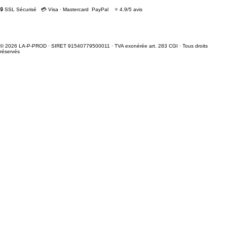
🔒 SSL Sécurisé 💳 Visa · Mastercard PayPal ⭐ 4.9/5 avis
© 2026 LA-P-PROD · SIRET 91540779500011 · TVA exonérée art. 283 CGI · Tous droits
réservés