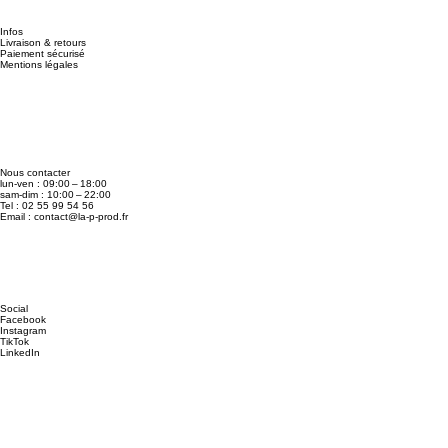
Infos
Livraison & retours
Paiement sécurisé
Mentions légales
Nous contacter
lun-ven : 09:00 – 18:00
sam-dim : 10:00 – 22:00
Tel : 02 55 99 54 56
Email :
contact@la-p-prod.fr
Social
Facebook
Instagram
TikTok
LinkedIn