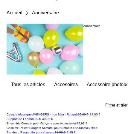
Accueil
Anniversaire
Anniversaire
Tous les articles
Accesoires
Accessoire photoboot
Filtrer et trier
Prix original
Prix promotionnel
Casque électrique AVENGERS - Iron Man - Rouge
129,99 €
84,00 €
Prix original
Prix promotionnel
Support de Fond
58,00 €
49,99 €
Prix
Ensemble Creeper pour Garçons avec Accessoires
45,99 €
Prix
Costume Power Rangers Samurai pour Enfants et Adultes
19,99 €
Promo
Prix original
Prix promotionnel
Bandeau Ratatouille pour cheveux
11,99 €
8,99 €