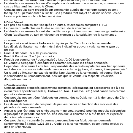
Le Vendeur se réserve le droit d’accepter ou de refuser une commande, notamment en
cas de litige antérieur avec le Client.
Certains produits sont proposés sur commande auprès de nos fournisseurs et sont
fabriqués ou personnalisés à l’unité. Ces produits font l’objet de délais spécifiques de
livraison précisés sur leur fiche descriptive.
2. Prix et Paiement
Les prix des produits sont indiqués en euros, toutes taxes comprises (TTC).
Le paiement s’effectue en totalité au moment de la commande.
Le Vendeur se réserve le droit de modifier ses prix à tout moment, tout en garantissant au
Client l’application du tarif en vigueur au moment de la validation de la commande.
3. Livraison
Les produits sont livrés à l’adresse indiquée par le Client lors de la commande.
Les délais de livraison sont donnés à titre indicatif et peuvent varier selon le type de
produit :
Produit Standard : 5 à 10 jours ouvrés
Produit Premium : 3 à 5 jours ouvrés
Produit sur commande / personnalisé : jusqu’à 60 jours ouvrés
Le Vendeur s’engage à expédier les commandes dans les délais annoncés.
Cependant, il ne saurait être tenu responsable des retards imputables aux transporteurs
ou à des circonstances indépendantes de sa volonté (grèves, douanes, intempéries, etc.).
Un retard de livraison ne saurait justifier l’annulation de la commande, ni donner lieu à
indemnisation ou remboursement, dès lors que le Vendeur a respecté les délais
d’expédition prévus.
4. Produits saisonniers
Certains articles proposés (notamment costumes, décorations ou accessoires liés à des
événements spécifiques tels qu’Halloween, Noël, Carnaval, etc.) sont considérés comme
produits saisonniers.
Ces produits peuvent être fabriqués ou commandés spécialement à la demande du Client.
En conséquence :
Les délais de livraison de ces produits peuvent varier en fonction des stocks et des
périodes de forte demande.
Aucun retour, échange ou remboursement ne sera accepté pour les produits saisonniers
reçus après la période concernée, dès lors que la commande a été traitée et expédiée
dans les délais annoncés.
Ces produits sont considérés comme personnalisés ou fabriqués sur demande,
conformément à l’article L221-28 du Code de la consommation, et sont donc exclus du
droit de rétractation.
5. Droit de rétractation