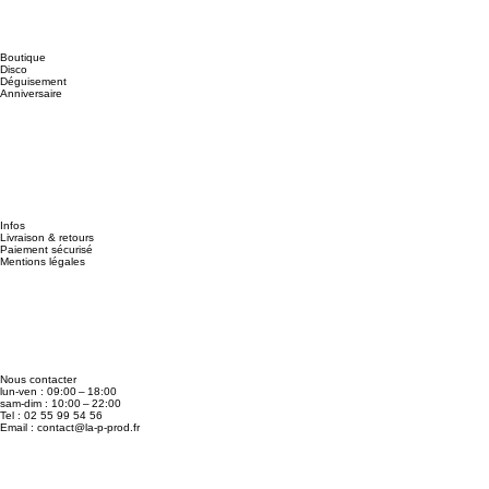
Boutique
Disco
Déguisement
Anniversaire
Infos
Livraison & retours
Paiement sécurisé
Mentions légales
Nous contacter
lun-ven : 09:00 – 18:00
sam-dim : 10:00 – 22:00
Tel : 02 55 99 54 56
Email :
contact@la-p-prod.fr