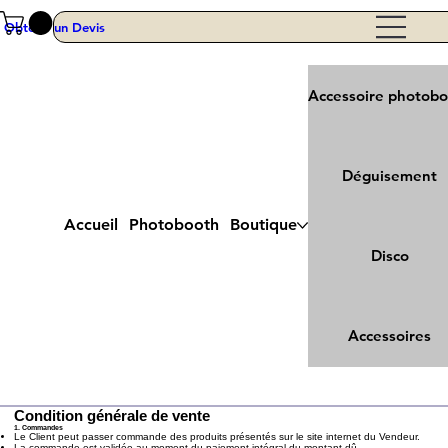
Obtenir un Devis
Accessoire photob
Déguisement
Accueil
Photobooth
Boutique
Disco
Accessoires
Condition générale de vente
1. Commandes
Le Client peut passer commande des produits présentés sur le site internet du Vendeur.
La commande est validée au moment du paiement intégral du montant dû.