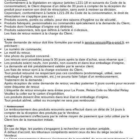
Conformément à la législation en vigueur (articles L221-18 et suivants du Code de la
consommation), le Client dispose d’un délai de 30 jours à compter de la réception du
produit pour exercer son droit de rétractation, sans avoir à motiver sa décision.
Cependant, conformément à l’article L221-28 du Code de la consommation, le droit de
rétractation ne s’applique pas aux :
Produits ouverts, portés ou utilisés, pour des raisons d’hygiène ou de sécurité,
Produits fabriqués, personnalisés ou commandés spécialement à la demande du Client,
Produits dont l’emballage d’origine est détérioré,
Produits saisonniers, tels que définis à l’article 4 ci-dessus.
Les frais de retour restent à la charge du Client.
6. Retours
Toute demande de retour doit être formulée par email à
service-retours@la-p-prod.fr
, en
précisant :
Le numéro de commande,
Le motif du retour,
Une photo du produit concerné.
Les retours sont possibles jusqu’à 30 jours après la date d’achat, sous réserve que :
Les produits soient neufs, non portés, non ouverts et dans leur emballage d’origine,
La demande ait été préalablement validée par le service client.
Les frais de retour sont à la charge exclusive du Client.
Tout produit retourné ne respectant pas ces conditions (endommagé, utilisé, sans
emballage d’origine, incomplet, etc.) ne pourra faire l’objet d’un remboursement.
Traitement de la demande :
Après réception de votre demande de retour, veuillez patienter 3 jours ouvrés pour recevoir
votre étiquette de retour.
L’étiquette de retour envoyée sera émise pour La Poste, Relais Colis ou Mondial Relay.
Veuillez la coller sur le carton d’expédition.
Les produits doivent être retournés dans leur état et emballage d’origine.
Tout produit abîmé, utilisé ou incomplet ne sera pas remboursé.
7. Remboursement
Le remboursement des produits retournés sera effectué dans un délai de 14 jours à
compter de la réception des produits par le Vendeur.
Le remboursement s’effectuera par le même moyen de paiement que celui utilisé par le
Client lors de la transaction initiale.
8. Litiges
En cas de litige, les parties s’engagent à rechercher une solution amiable.
À défaut d’accord, les tribunaux compétents seront ceux du lieu du siège social du
Vendeur.
Le Client consommateur dispose également de la possibilité de recourir gratuitement à un