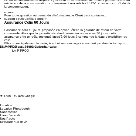
médiateur de la consommation, conformément aux articles L612-1 et suivants du Code de
la consommation.
9. Contact
Pour toute question ou demande d’information, le Client peut contacter :
support-boutique@la-p-prod.fr
Assurance Colis 60 Jours
L’assurance colis 60 jours, proposée en option, étend la garantie de retour de votre
commande. Alors que la garantie standard permet un retour sous 30 jours, cette
assurance offre un délai prolongé jusqu’à 60 jours à compter de la date d’expédition du
colis.
Elle couvre également la perte, le vol et les dommages survenant pendant le transport.
53 Av. d'Orléans, 28000 Chartres
LA-P-PROD est une entreprise française
LA-P-PROD
★ 4,9/5 · 60 avis Google
Location
Location Photobooth
Sonorisation
Livre d'or audio
Nos Packs
Demander un devis