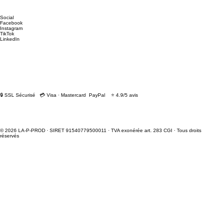
Social
Facebook
Instagram
TikTok
LinkedIn
🔒 SSL Sécurisé 💳 Visa · Mastercard PayPal ⭐ 4.9/5 avis
© 2026 LA-P-PROD · SIRET 91540779500011 · TVA exonérée art. 283 CGI · Tous droits
réservés