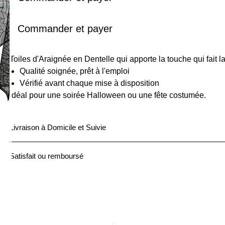
Commander et payer
Toiles d'Araignée en Dentelle qui apporte la touche qui fait l
Qualité soignée, prêt à l'emploi
Vérifié avant chaque mise à disposition
Idéal pour une soirée Halloween ou une fête costumée.
Livraison à Domicile et Suivie
Nous proposons des expéditions assurées et suivies pour toutes 
Satisfait ou remboursé
Produit non conforme ? Aucun souci ! Retournez votre article dans 
!
P
Prix original
Prix promotionnel
119,00 €
94,89 €
a