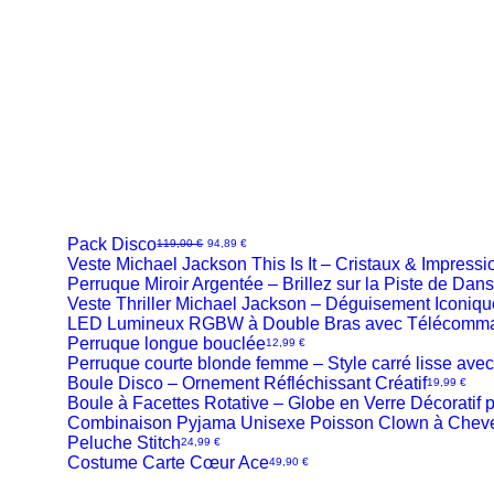
Pack Disco
Prix original
Prix promotionnel
119,00 €
94,89 €
Veste Michael Jackson This Is It – Cristaux & Impressi
Aperçu
Perruque Miroir Argentée – Brillez sur la Piste de Dan
Aperçu
Veste Thriller Michael Jackson – Déguisement Iconiq
Aperçu
rapide
LED Lumineux RGBW à Double Bras avec Télécomman
Aperçu
rapide
Perruque longue bouclée
Aperçu
Prix
12,99 €
rapide
Perruque courte blonde femme – Style carré lisse avec
Aperçu
rapide
Boule Disco – Ornement Réfléchissant Créatif
Aperçu
Prix
19,99 €
rapide
Boule à Facettes Rotative – Globe en Verre Décoratif
Aperçu
rapide
Combinaison Pyjama Unisexe Poisson Clown à Cheve
Aperçu
rapide
Peluche Stitch
Aperçu
Prix
24,99 €
rapide
Costume Carte Cœur Ace
Aperçu
Prix
49,90 €
rapide
Aperçu