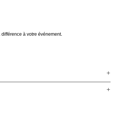
a différence à votre événement.
les commandes. Livraison sous 5 à 10 jours.
les 30 jours suivant l'achat pour une satisfaction garantie