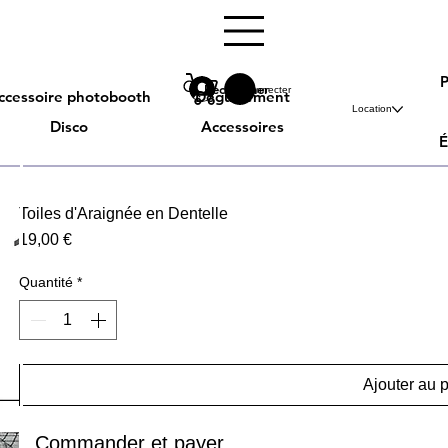
Rechercher
Se connecter
ccessoire photobooth
Déguisement
Location
Disco
Accessoires
É
Toiles d'Araignée en Dentelle
Prix
19,00 €
Quantité
*
Ajouter au 
Commander et payer