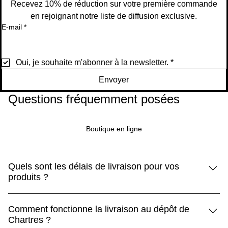
Recevez 10% de réduction sur votre première commande
en rejoignant notre liste de diffusion exclusive.
E-mail
*
Oui, je souhaite m'abonner à la newsletter.
*
Envoyer
Questions fréquemment posées
Boutique en ligne
Quels sont les délais de livraison pour vos
produits ?
Les produits standard sont livrés sous 5 à 10 jours, tandis
Comment fonctionne la livraison au dépôt de
que les produits Premium arrivent sous 3 à 5 jours.
Chartres ?