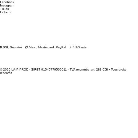
Facebook
Instagram
TikTok
LinkedIn
🔒 SSL Sécurisé 💳 Visa · Mastercard PayPal ⭐ 4.9/5 avis
© 2026 LA-P-PROD · SIRET 91540779500011 · TVA exonérée art. 283 CGI · Tous droits
réservés