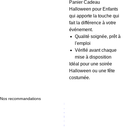
Panier Cadeau
Halloween pour Enfants
qui apporte la touche qui
fait la différence à votre
événement.
Qualité soignée, prêt à
l'emploi
Vérifié avant chaque
mise à disposition
Idéal pour une soirée
Halloween ou une fête
costumée.
Nos recommandations
Prix original
Prix promotionnel
P
119,00 €
94,89 €
a
c
k
D
is