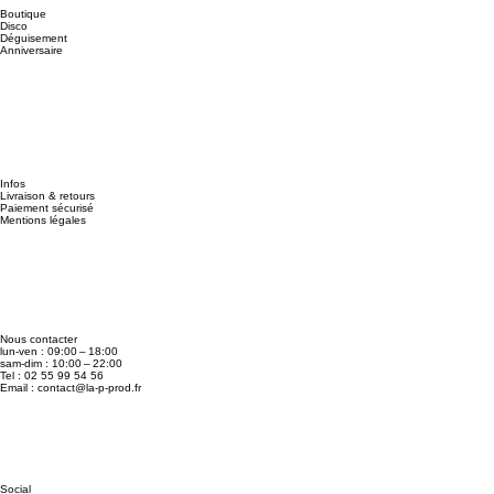
Boutique
Disco
Déguisement
Anniversaire
Infos
Livraison & retours
Paiement sécurisé
Mentions légales
Nous contacter
lun-ven : 09:00 – 18:00
sam-dim : 10:00 – 22:00
Tel : 02 55 99 54 56
Email :
contact@la-p-prod.fr
Social