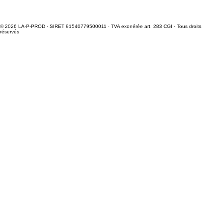
© 2026 LA-P-PROD · SIRET 91540779500011 · TVA exonérée art. 283 CGI · Tous droits
réservés