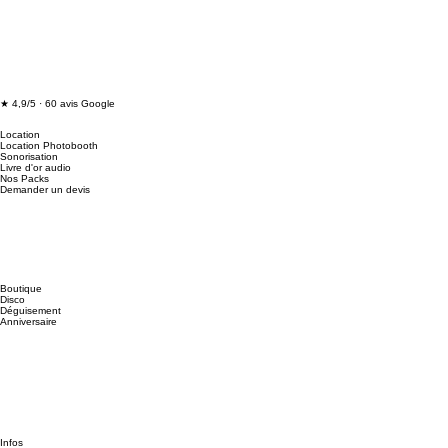
★ 4,9/5 · 60 avis Google
Location
Location Photobooth
Sonorisation
Livre d'or audio
Nos Packs
Demander un devis
Boutique
Disco
Déguisement
Anniversaire
Infos