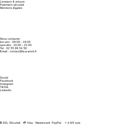
Livraison & retours
Paiement sécurisé
Mentions légales
Nous contacter
lun-ven : 09:00 – 18:00
sam-dim : 10:00 – 22:00
Tel : 02 55 99 54 56
Email :
contact@la-p-prod.fr
Social
Facebook
Instagram
TikTok
LinkedIn
🔒 SSL Sécurisé 💳 Visa · Mastercard PayPal ⭐ 4.9/5 avis