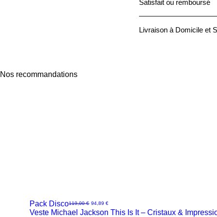
Satisfait ou remboursé
Produit non conforme ? Au
Livraison à Domicile et S
XS
Ce produit vous est expé
S
M
Nos recommandations
L
XL
2XL
3XL
4XL
Pack Disco
Prix original
Prix promotionnel
119,00 €
94,89 €
Veste Michael Jackson This Is It – Cristaux & Impressi
Aperçu