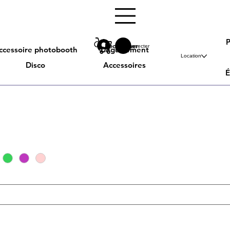
Rechercher
Se connecter
ccessoire photobooth
Déguisement
Location
Disco
Accessoires
É