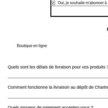
Oui, je souhaite m'abonner à 
Boutique en ligne
Quels sont les délais de livraison pour vos produits 
Les produits standard sont livrés sous 5 à 10 jours, tandis 
Comment fonctionne la livraison au dépôt de Chartr
Choisissez la livraison au dépôt de Chartres et nous vous 
pas stockés sur place. Grâce à nos partenaires en Espagne
Quels moyens de paiement acceptez-vous ?