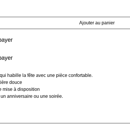
Ajouter au panier
payer
payer
ui habille la fête avec une pièce confortable.
ière douce
e mise à disposition
 un anniversaire ou une soirée.
Tour de poitrine
Longueur (cm)
Largeur d’épau