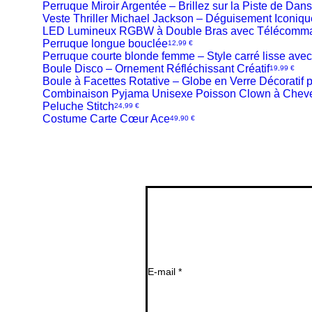
Perruque Miroir Argentée – Brillez sur la Piste de Dan
Aperçu
Veste Thriller Michael Jackson – Déguisement Iconiq
Aperçu
rapide
LED Lumineux RGBW à Double Bras avec Télécomman
Aperçu
rapide
Perruque longue bouclée
Aperçu
Prix
12,99 €
rapide
Perruque courte blonde femme – Style carré lisse avec
Aperçu
rapide
Boule Disco – Ornement Réfléchissant Créatif
Aperçu
Prix
19,99 €
rapide
Boule à Facettes Rotative – Globe en Verre Décoratif
Aperçu
rapide
Combinaison Pyjama Unisexe Poisson Clown à Cheve
Aperçu
rapide
Peluche Stitch
Aperçu
Prix
24,99 €
rapide
Costume Carte Cœur Ace
Aperçu
Prix
49,90 €
rapide
Aperçu
rapide
rapide
rapide
E-mail
*