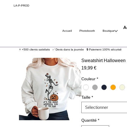
LA-P-
PROD
A
Accueil
Photobooth
Boutique
⭐ +500 clients satisfaits ✅ Devis dans la journée 🔒 Paiement 100% sécurisé
Sweatshirt Halloween
Prix
19,99 €
Couleur
*
Taille
*
Sélectionner
Quantité
*