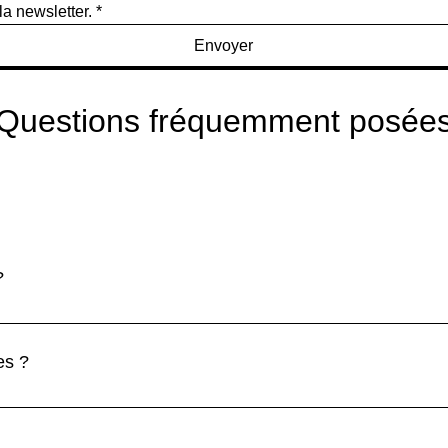
la newsletter.
*
Envoyer
Questions fréquemment posée
?
que les produits Premium arrivent sous 3 à 5 jours.
es ?
contacterons dès que votre commande sera prête pour convenir d
, nous assurons une livraison rapide sous 5 à 10 jours en Fran