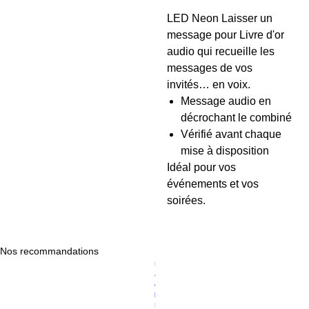
LED Neon Laisser un
message pour Livre d'or
audio qui recueille les
messages de vos
invités… en voix.
Message audio en
décrochant le combiné
Vérifié avant chaque
mise à disposition
Idéal pour vos
événements et vos
soirées.
Nos recommandations
Prix original
Prix promotionnel
P
119,00 €
94,89 €
a
c
k
D