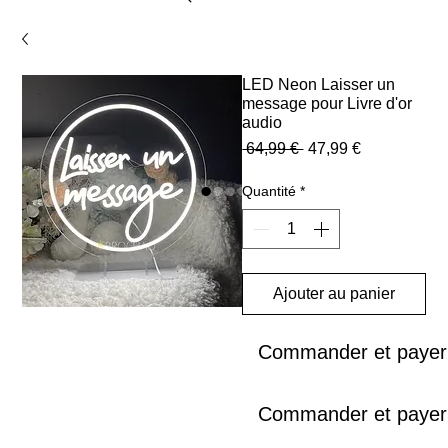
LED Neon Laisser un
message pour Livre d'or
audio
Prix
Prix
 64,99 € 
47,99 €
original
promotionne
Quantité
*
Ajouter au panier
Commander et payer
Commander et payer