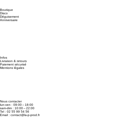
Boutique
Disco
Déguisement
Anniversaire
Infos
Livraison & retours
Paiement sécurisé
Mentions légales
Nous contacter
lun-ven : 09:00 – 18:00
sam-dim : 10:00 – 22:00
Tel : 02 55 99 54 56
Email :
contact@la-p-prod.fr