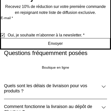
panier
Recevez 10% de réduction sur votre première commande
en rejoignant notre liste de diffusion exclusive.
E-mail
*
Oui, je souhaite m'abonner à la newsletter.
*
Envoyer
Questions fréquemment posées
Boutique en ligne
Quels sont les délais de livraison pour vos
produits ?
Les produits standard sont livrés sous 5 à 10 jours, tandis
Comment fonctionne la livraison au dépôt de
que les produits Premium arrivent sous 3 à 5 jours.