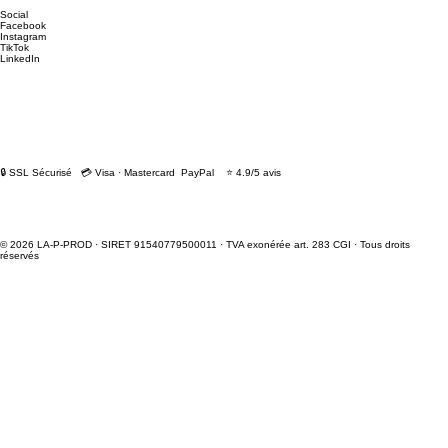
Social
Facebook
Instagram
TikTok
LinkedIn
🔒 SSL Sécurisé 💳 Visa · Mastercard PayPal ⭐ 4.9/5 avis
© 2026 LA-P-PROD · SIRET 91540779500011 · TVA exonérée art. 283 CGI · Tous droits
réservés