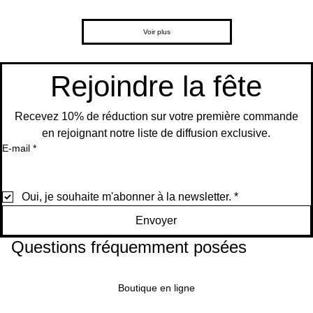
Ajouter
Ajouter
panier
panier
on
cteur
respir
Évén
s –
gistr
au
au
Arg
de
ant
em
Style
eme
Ajouter
Ajouter
panier
panier
ent
Scèn
ajust
Carto
nt
Voir plus
au
au
e po
a
on
pour
Ajouter
panier
panier
mari
Ajouter
au
age
Ajouter
Ajouter
Ajouter
panier
au
Rejoindre la fête
panier
au
au
au
Ajouter
panier
panier
panier
au
panier
Recevez 10% de réduction sur votre première commande
en rejoignant notre liste de diffusion exclusive.
E-mail
*
Oui, je souhaite m'abonner à la newsletter.
*
Envoyer
Questions fréquemment posées
Boutique en ligne