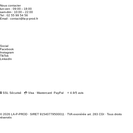
Nous contacter
lun-ven : 09:00 – 18:00
sam-dim : 10:00 – 22:00
Tel : 02 55 99 54 56
Email :
contact@la-p-prod.fr
Social
Facebook
Instagram
TikTok
LinkedIn
🔒 SSL Sécurisé 💳 Visa · Mastercard PayPal ⭐ 4.9/5 avis
© 2026 LA-P-PROD · SIRET 91540779500011 · TVA exonérée art. 283 CGI · Tous droits
réservés