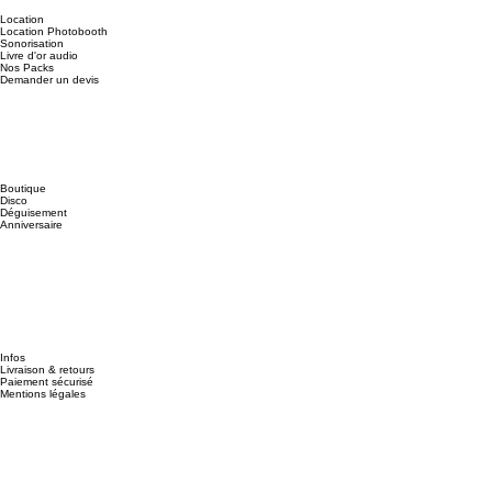
Location
Location Photobooth
Sonorisation
Livre d'or audio
Nos Packs
Demander un devis
Boutique
Disco
Déguisement
Anniversaire
Infos
Livraison & retours
Paiement sécurisé
Mentions légales