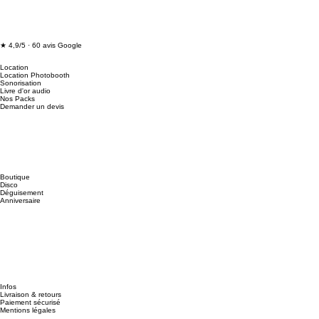
★ 4,9/5 · 60 avis Google
Location
Location Photobooth
Sonorisation
Livre d'or audio
Nos Packs
Demander un devis
Boutique
Disco
Déguisement
Anniversaire
Infos
Livraison & retours
Paiement sécurisé
Mentions légales