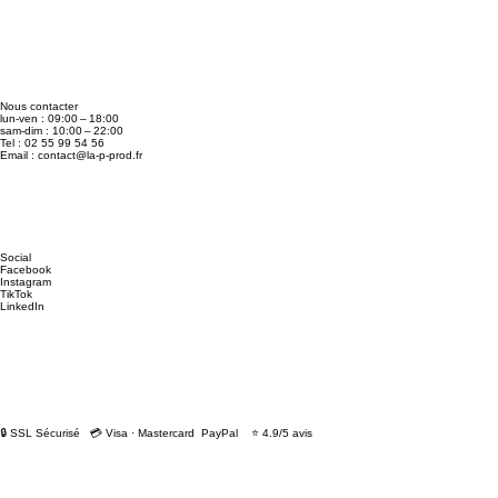
Nous contacter
lun-ven : 09:00 – 18:00
sam-dim : 10:00 – 22:00
Tel : 02 55 99 54 56
Email :
contact@la-p-prod.fr
Social
Facebook
Instagram
TikTok
LinkedIn
🔒 SSL Sécurisé 💳 Visa · Mastercard PayPal ⭐ 4.9/5 avis