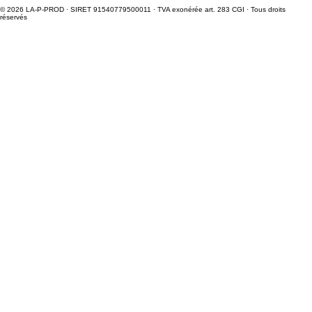
© 2026 LA-P-PROD · SIRET 91540779500011 · TVA exonérée art. 283 CGI · Tous droits
réservés