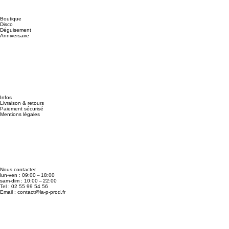
Boutique
Disco
Déguisement
Anniversaire
Infos
Livraison & retours
Paiement sécurisé
Mentions légales
Nous contacter
lun-ven : 09:00 – 18:00
sam-dim : 10:00 – 22:00
Tel : 02 55 99 54 56
Email :
contact@la-p-prod.fr