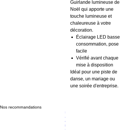
Guirlande lumineuse de
Noël qui apporte une
touche lumineuse et
chaleureuse à votre
décoration.
Éclairage LED basse
consommation, pose
facile
Vérifié avant chaque
mise à disposition
Idéal pour une piste de
danse, un mariage ou
une soirée d'entreprise.
Nos recommandations
Prix original
Prix promotionnel
P
119,00 €
94,89 €
a
c
k
D