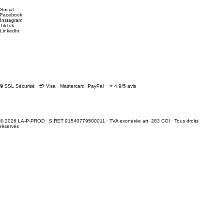
Social
Facebook
Instagram
TikTok
LinkedIn
🔒 SSL Sécurisé 💳 Visa · Mastercard PayPal ⭐ 4.9/5 avis
© 2026 LA-P-PROD · SIRET 91540779500011 · TVA exonérée art. 283 CGI · Tous droits
réservés