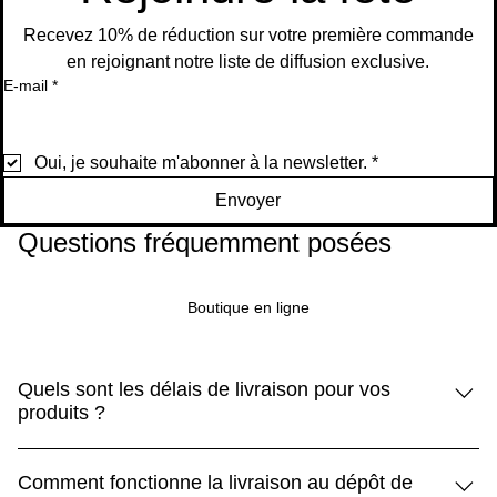
au
panier
Recevez 10% de réduction sur votre première commande
en rejoignant notre liste de diffusion exclusive.
E-mail
*
Oui, je souhaite m'abonner à la newsletter.
*
Envoyer
Questions fréquemment posées
Boutique en ligne
Quels sont les délais de livraison pour vos
produits ?
Les produits standard sont livrés sous 5 à 10 jours, tandis
Comment fonctionne la livraison au dépôt de
que les produits Premium arrivent sous 3 à 5 jours.