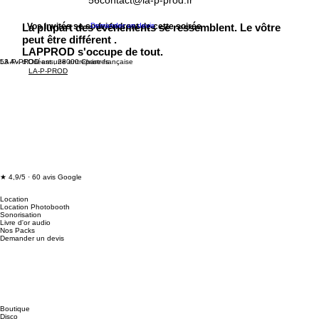
56
contact@la-p-prod.fr
La plupart des événements se ressemblent. Le vôtre
Vos invités se souviendront de cette soirée
Demander un devis
peut être différent .
LAPPROD s'occupe de tout.
53 Av. d'Orléans, 28000 Chartres
LA-P-PROD est une entreprise française
LA-P-PROD
★ 4,9/5 · 60 avis Google
Location
Location Photobooth
Sonorisation
Livre d'or audio
Nos Packs
Demander un devis
Boutique
Disco