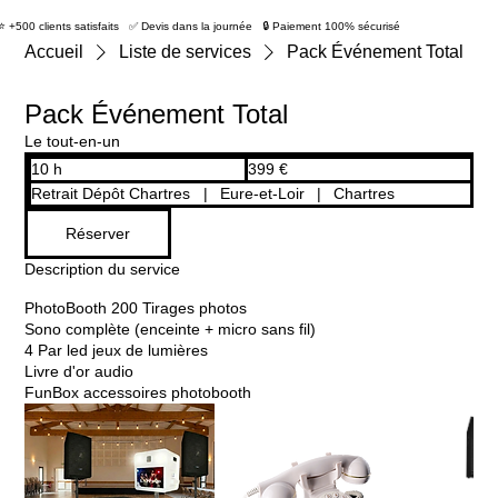
⭐ +500 clients satisfaits ✅ Devis dans la journée 🔒 Paiement 100% sécurisé
Accueil
Liste de services
Pack Événement Total
Pack Événement Total
Le tout-en-un
399
10 h
1
399 €
euros
0
Retrait Dépôt Chartres
|
Eure-et-Loir
|
Chartres
h
Réserver
Description du service
PhotoBooth 200 Tirages photos
Sono complète (enceinte + micro sans fil)
4 Par led jeux de lumières
Livre d'or audio
FunBox accessoires photobooth