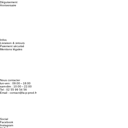
Déguisement
Anniversaire
Infos
Livraison & retours
Paiement sécurisé
Mentions légales
Nous contacter
lun-ven : 09:00 – 18:00
sam-dim : 10:00 – 22:00
Tel : 02 55 99 54 56
Email :
contact@la-p-prod.fr
Social
Facebook
Instagram