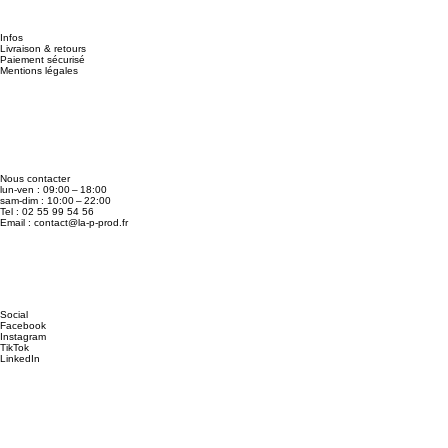
Infos
Livraison & retours
Paiement sécurisé
Mentions légales
Nous contacter
lun-ven : 09:00 – 18:00
sam-dim : 10:00 – 22:00
Tel : 02 55 99 54 56
Email :
contact@la-p-prod.fr
Social
Facebook
Instagram
TikTok
LinkedIn