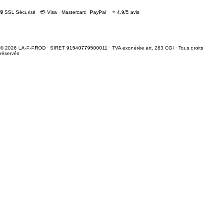
🔒 SSL Sécurisé 💳 Visa · Mastercard PayPal ⭐ 4.9/5 avis
© 2026 LA-P-PROD · SIRET 91540779500011 · TVA exonérée art. 283 CGI · Tous droits
réservés