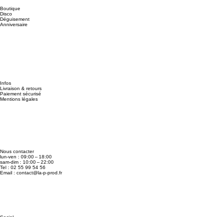
Boutique
Disco
Déguisement
Anniversaire
Infos
Livraison & retours
Paiement sécurisé
Mentions légales
Nous contacter
lun-ven : 09:00 – 18:00
sam-dim : 10:00 – 22:00
Tel : 02 55 99 54 56
Email :
contact@la-p-prod.fr