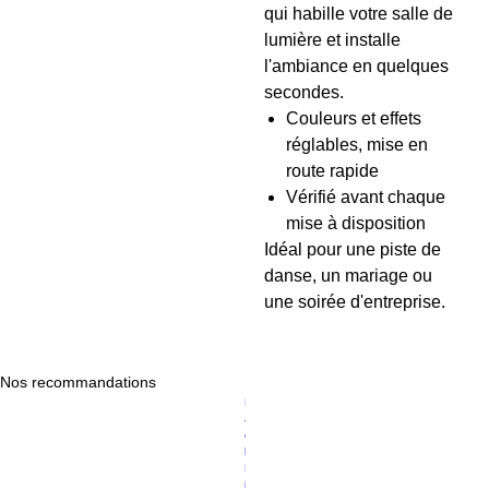
qui habille votre salle de
lumière et installe
l'ambiance en quelques
secondes.
Couleurs et effets
réglables, mise en
route rapide
Vérifié avant chaque
mise à disposition
Idéal pour une piste de
danse, un mariage ou
une soirée d'entreprise.
Nos recommandations
Prix original
Prix promotionnel
P
119,00 €
94,89 €
a
c
k
D
is