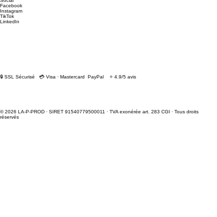
Social
Facebook
Instagram
TikTok
LinkedIn
🔒 SSL Sécurisé 💳 Visa · Mastercard PayPal ⭐ 4.9/5 avis
© 2026 LA-P-PROD · SIRET 91540779500011 · TVA exonérée art. 283 CGI · Tous droits
réservés