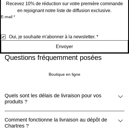
panier
Recevez 10% de réduction sur votre première commande
en rejoignant notre liste de diffusion exclusive.
E-mail
*
Oui, je souhaite m'abonner à la newsletter.
*
Envoyer
Questions fréquemment posées
Boutique en ligne
Quels sont les délais de livraison pour vos
produits ?
Les produits standard sont livrés sous 5 à 10 jours, tandis
Comment fonctionne la livraison au dépôt de
que les produits Premium arrivent sous 3 à 5 jours.
Chartres ?