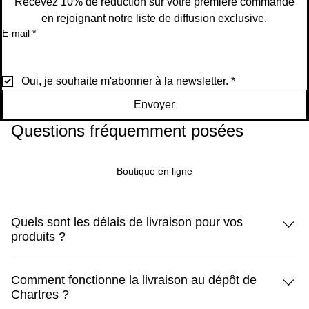
Recevez 10% de réduction sur votre première commande
en rejoignant notre liste de diffusion exclusive.
E-mail
*
Oui, je souhaite m'abonner à la newsletter.
*
Envoyer
Questions fréquemment posées
Boutique en ligne
Quels sont les délais de livraison pour vos
produits ?
Les produits standard sont livrés sous 5 à 10 jours, tandis
Comment fonctionne la livraison au dépôt de
que les produits Premium arrivent sous 3 à 5 jours.
Chartres ?