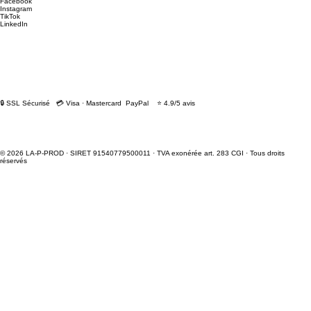
Facebook
Instagram
TikTok
LinkedIn
🔒 SSL Sécurisé 💳 Visa · Mastercard PayPal ⭐ 4.9/5 avis
© 2026 LA-P-PROD · SIRET 91540779500011 · TVA exonérée art. 283 CGI · Tous droits
réservés