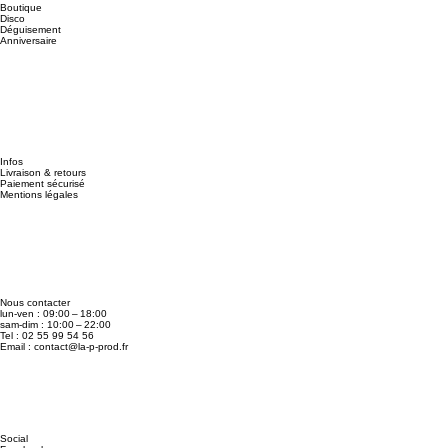
Boutique
Disco
Déguisement
Anniversaire
Infos
Livraison & retours
Paiement sécurisé
Mentions légales
Nous contacter
lun-ven : 09:00 – 18:00
sam-dim : 10:00 – 22:00
Tel : 02 55 99 54 56
Email :
contact@la-p-prod.fr
Social