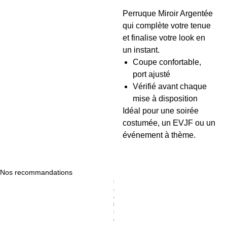
Perruque Miroir Argentée
qui complète votre tenue
et finalise votre look en
un instant.
Coupe confortable,
port ajusté
Vérifié avant chaque
mise à disposition
Idéal pour une soirée
costumée, un EVJF ou un
événement à thème.
Nos recommandations
Prix original
Prix promotionnel
P
119,00 €
94,89 €
a
c
k
D
is