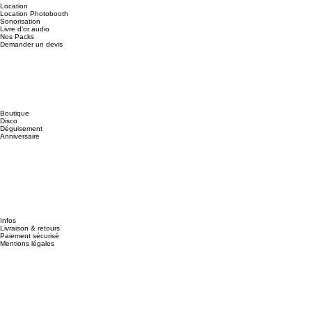
Location
Location Photobooth
Sonorisation
Livre d'or audio
Nos Packs
Demander un devis
Boutique
Disco
Déguisement
Anniversaire
Infos
Livraison & retours
Paiement sécurisé
Mentions légales