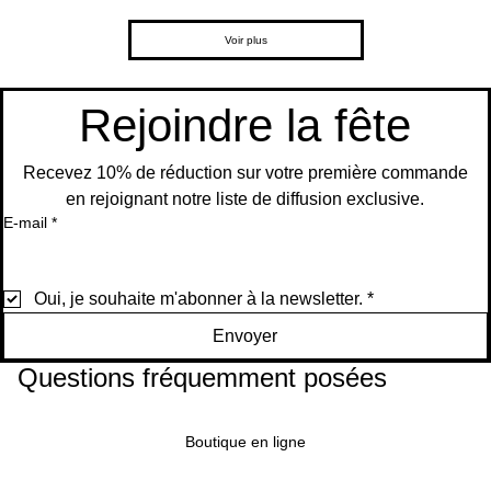
on
cteur
respir
Évén
s –
gistr
au
au
Arg
de
ant
em
Style
eme
Ajouter
Ajouter
panier
panier
ent
Scèn
ajust
Carto
nt
Voir plus
au
au
e po
a
on
pour
Ajouter
panier
panier
mari
Ajouter
au
age
Ajouter
Ajouter
Ajouter
panier
au
Rejoindre la fête
panier
au
au
au
Ajouter
panier
panier
panier
au
panier
Recevez 10% de réduction sur votre première commande
en rejoignant notre liste de diffusion exclusive.
E-mail
*
Oui, je souhaite m'abonner à la newsletter.
*
Envoyer
Questions fréquemment posées
Boutique en ligne