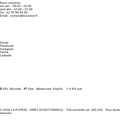
Nous contacter
lun-ven : 09:00 – 18:00
sam-dim : 10:00 – 22:00
Tel : 02 55 99 54 56
Email :
contact@la-p-prod.fr
Social
Facebook
Instagram
TikTok
LinkedIn
🔒 SSL Sécurisé 💳 Visa · Mastercard PayPal ⭐ 4.9/5 avis
© 2026 LA-P-PROD · SIRET 91540779500011 · TVA exonérée art. 283 CGI · Tous droits
réservés