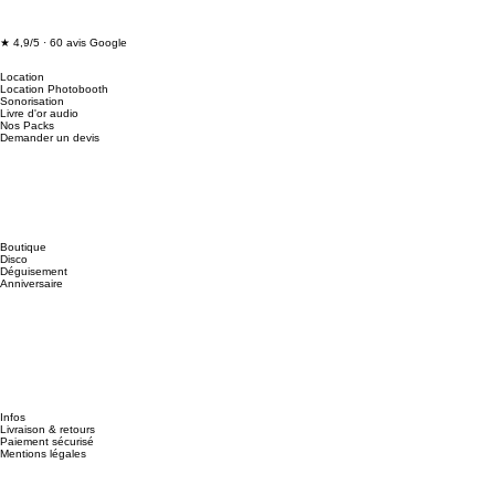
★ 4,9/5 · 60 avis Google
Location
Location Photobooth
Sonorisation
Livre d'or audio
Nos Packs
Demander un devis
Boutique
Disco
Déguisement
Anniversaire
Infos
Livraison & retours
Paiement sécurisé
Mentions légales