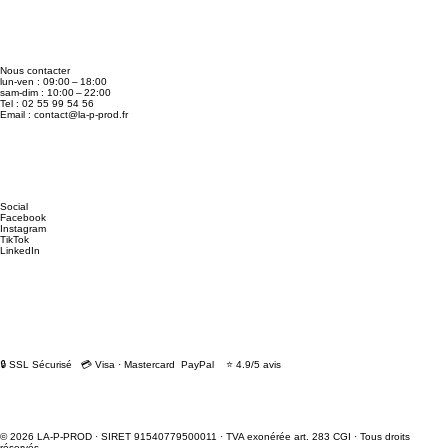
Nous contacter
lun-ven : 09:00 – 18:00
sam-dim : 10:00 – 22:00
Tel : 02 55 99 54 56
Email :
contact@la-p-prod.fr
Social
Facebook
Instagram
TikTok
LinkedIn
🔒 SSL Sécurisé 💳 Visa · Mastercard PayPal ⭐ 4.9/5 avis
© 2026 LA-P-PROD · SIRET 91540779500011 · TVA exonérée art. 283 CGI · Tous droits
réservés