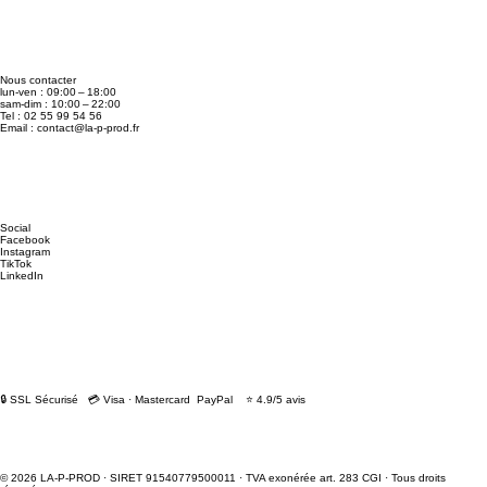
Nous contacter
lun-ven : 09:00 – 18:00
sam-dim : 10:00 – 22:00
Tel : 02 55 99 54 56
Email :
contact@la-p-prod.fr
Social
Facebook
Instagram
TikTok
LinkedIn
🔒 SSL Sécurisé 💳 Visa · Mastercard PayPal ⭐ 4.9/5 avis
© 2026 LA-P-PROD · SIRET 91540779500011 · TVA exonérée art. 283 CGI · Tous droits