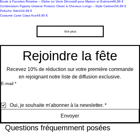
Prix
Boule à Facettes Rotative – Globe en Verre Décoratif pour Maison et Événem
49,99 €
aux
Dans
Iconi
omm
lisse
atif
n à
veste
128
et
Prix
Combinaison Pyjama Unisexe Poisson Clown à Cheveux Longs – Style Cartoon
54,99 €
&
e
que
ande
avec
pour
Chev
et
Go
lumièr
Ajouter
Ajouter
Prix
Peluche Stitch
24,99 €
Impr
–
bonn
Maiso
eux
panta
–
es
au
au
Prix
Costume Carte Cœur Ace
49,90 €
essi
Proje
et
n et
Long
lon
enre
LED
Ajouter
Ajouter
panier
panier
on
cteur
respir
Évén
s –
gistr
au
au
Arg
de
ant
em
Style
eme
Ajouter
Ajouter
panier
panier
ent
Scèn
ajust
Carto
nt
Voir plus
au
au
e po
a
on
pour
Ajouter
panier
panier
mari
Ajouter
au
age
Ajouter
Ajouter
Ajouter
panier
au
Rejoindre la fête
panier
au
au
au
Ajouter
panier
panier
panier
au
panier
Recevez 10% de réduction sur votre première commande
en rejoignant notre liste de diffusion exclusive.
E-mail
*
Oui, je souhaite m'abonner à la newsletter.
*
Envoyer
Questions fréquemment posées