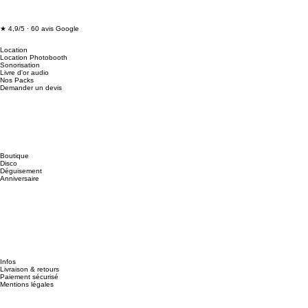
★ 4,9/5 · 60 avis Google
Location
Location Photobooth
Sonorisation
Livre d'or audio
Nos Packs
Demander un devis
Boutique
Disco
Déguisement
Anniversaire
Infos
Livraison & retours
Paiement sécurisé
Mentions légales