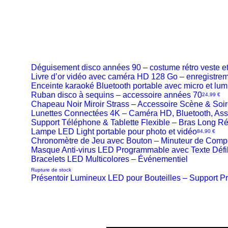
Déguisement disco années 90 – costume rétro veste e
Livre d’or vidéo avec caméra HD 128 Go – enregistre
Aperçu
Enceinte karaoké Bluetooth portable avec micro et lu
Aperçu
Ruban disco à sequins – accessoire années 70
Aperçu
Prix
24,99 €
rapide
Chapeau Noir Miroir Strass – Accessoire Scène & Soi
Aperçu
rapide
Lunettes Connectées 4K – Caméra HD, Bluetooth, Assi
Aperçu
rapide
Support Téléphone & Tablette Flexible – Bras Long R
Aperçu
rapide
Lampe LED Light portable pour photo et vidéo
Aperçu
Prix
84,90 €
rapide
Chronomètre de Jeu avec Bouton – Minuteur de Compé
Aperçu
rapide
Masque Anti-virus LED Programmable avec Texte Défi
Aperçu
rapide
Bracelets LED Multicolores – Événementiel
Aperçu
rapide
Aperçu
Rupture de stock
rapide
Présentoir Lumineux LED pour Bouteilles – Support 
rapide
Aperçu
rapide
rapide