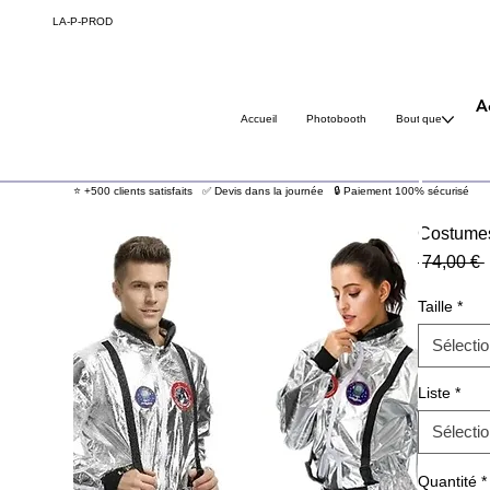
LA-P-
PROD
A
Accueil
Photobooth
Boutique
⭐ +500 clients satisfaits ✅ Devis dans la journée 🔒 Paiement 100% sécurisé
Costumes
 74,00 € 
Taille
*
Sélecti
Liste
*
Sélecti
Quantité
*