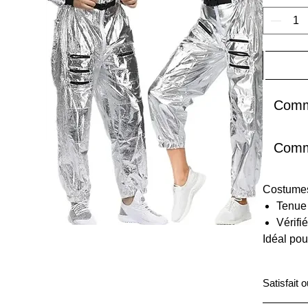
Comm
Comm
Costumes 
Tenue 
Vérifi
Idéal po
Satisfait