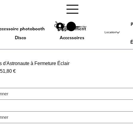
Rechercher
Se connecter
ccessoire photobooth
Déguisement
Location
Disco
Accessoires
É
 d'Astronaute à Fermeture Éclair
Prix
Prix
51,80 €
original
promotionnel
onner
onner