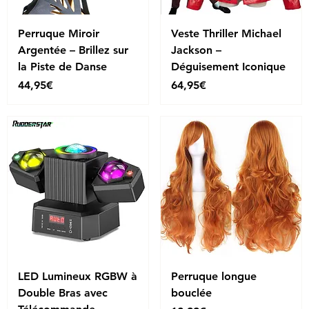
Perruque Miroir
Veste Thriller Michael
Argentée – Brillez sur
Jackson –
la Piste de Danse
Déguisement Iconique
Price
Price
44,95€
64,95€
LED Lumineux RGBW à
Perruque longue
Double Bras avec
bouclée