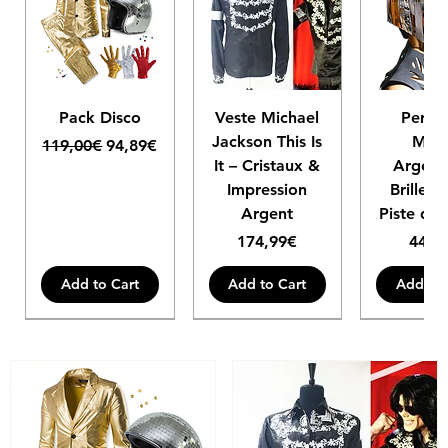
3XL
106
90
100
39
62
4XL
110
94
101.5
40
63
Pack Disco
Veste Michael
Perru
Jackson This Is
Miro
Regular Price
Sale Price
119,00€
94,89€
It – Cristaux &
Argent
Impression
Brillez s
Argent
Piste de
Price
Price
174,99€
44,9
Add to Cart
Add to Cart
Add to 