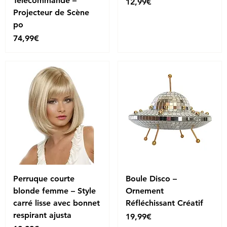
Télécommande –
Price
12,99€
Projecteur de Scène
po
Price
74,99€
Perruque courte
Boule Disco –
blonde femme – Style
Ornement
carré lisse avec bonnet
Réfléchissant Créatif
respirant ajusta
Price
19,99€