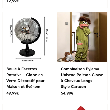
Price
12,99€
Boule à Facettes
Combinaison Pyjama
Rotative – Globe en
Unisexe Poisson Clown
Verre Décoratif pour
à Cheveux Longs –
Maison et Événem
Style Cartoon
Price
Price
49,99€
54,99€