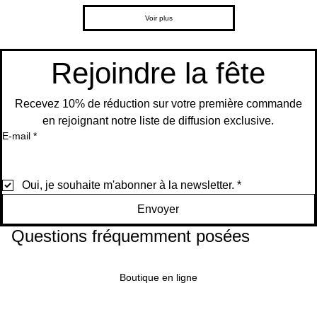
Arg
de
ant
em
Style
eme
Ajouter
Ajouter
panier
panier
ent
Scèn
ajust
Carto
nt
Voir plus
au
au
e po
a
on
pour
Ajouter
panier
panier
mari
Ajouter
au
age
Ajouter
Ajouter
Ajouter
panier
au
Rejoindre la fête
panier
au
au
au
Ajouter
panier
panier
panier
au
panier
Recevez 10% de réduction sur votre première commande
en rejoignant notre liste de diffusion exclusive.
E-mail
*
Oui, je souhaite m'abonner à la newsletter.
*
Envoyer
Questions fréquemment posées
Boutique en ligne