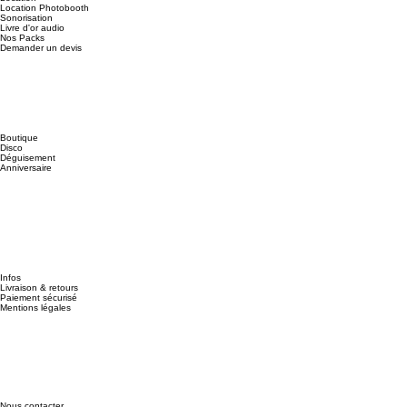
Location Photobooth
Sonorisation
Livre d'or audio
Nos Packs
Demander un devis
Boutique
Disco
Déguisement
Anniversaire
Infos
Livraison & retours
Paiement sécurisé
Mentions légales
Nous contacter