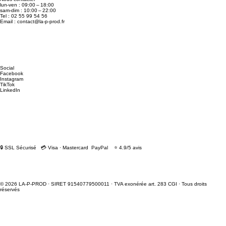
lun-ven : 09:00 – 18:00
sam-dim : 10:00 – 22:00
Tel : 02 55 99 54 56
Email :
contact@la-p-prod.fr
Social
Facebook
Instagram
TikTok
LinkedIn
🔒 SSL Sécurisé 💳 Visa · Mastercard PayPal ⭐ 4.9/5 avis
© 2026 LA-P-PROD · SIRET 91540779500011 · TVA exonérée art. 283 CGI · Tous droits
réservés