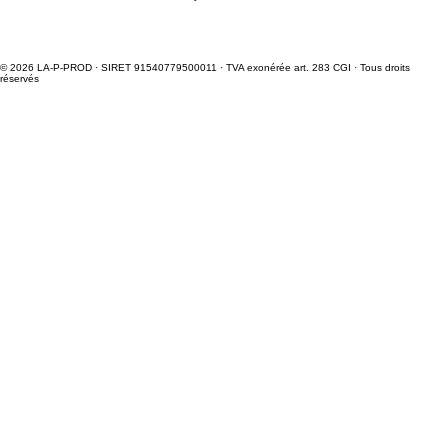
© 2026 LA-P-PROD · SIRET 91540779500011 · TVA exonérée art. 283 CGI · Tous droits
réservés