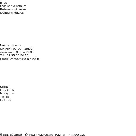
Infos
Livraison & retours
Paiement sécurisé
Mentions légales
Nous contacter
lun-ven : 09:00 – 18:00
sam-dim : 10:00 – 22:00
Tel : 02 55 99 54 56
Email :
contact@la-p-prod.fr
Social
Facebook
Instagram
TikTok
LinkedIn
🔒 SSL Sécurisé 💳 Visa · Mastercard PayPal ⭐ 4.9/5 avis