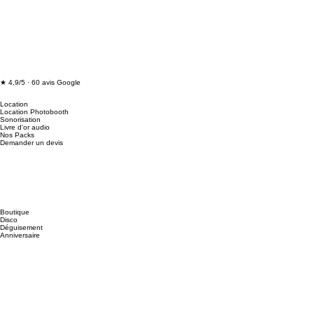
With Mollie" pour accéder au mode de paiement.
★ 4,9/5 · 60 avis Google
Location
Location Photobooth
Sonorisation
Livre d'or audio
Nos Packs
Demander un devis
Boutique
Disco
Déguisement
Anniversaire