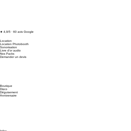
With Mollie" pour accéder au mode de paiement.
★ 4,9/5 · 60 avis Google
Location
Location Photobooth
Sonorisation
Livre d'or audio
Nos Packs
Demander un devis
Boutique
Disco
Déguisement
Anniversaire
Infos