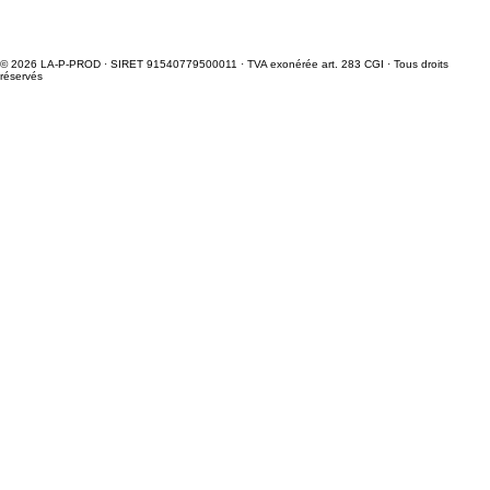
© 2026 LA-P-PROD · SIRET 91540779500011 · TVA exonérée art. 283 CGI · Tous droits
réservés