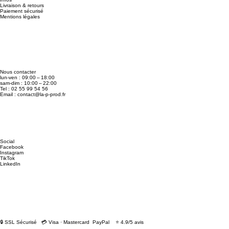
Livraison & retours
Paiement sécurisé
Mentions légales
Nous contacter
lun-ven : 09:00 – 18:00
sam-dim : 10:00 – 22:00
Tel : 02 55 99 54 56
Email :
contact@la-p-prod.fr
Social
Facebook
Instagram
TikTok
LinkedIn
🔒 SSL Sécurisé 💳 Visa · Mastercard PayPal ⭐ 4.9/5 avis