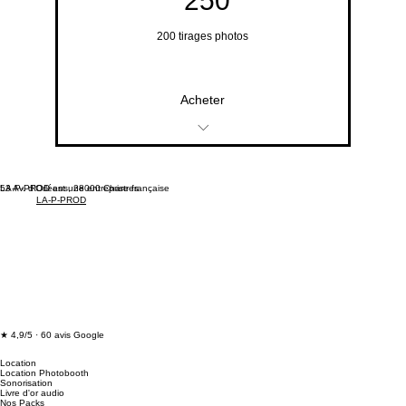
250
200 tirages photos
Acheter
200 tirages photos
53 Av. d'Orléans, 28000 Chartres
LA-P-PROD est une entreprise française
LA-P-PROD
★ 4,9/5 · 60 avis Google
Location
Location Photobooth
Sonorisation
Livre d'or audio
Nos Packs