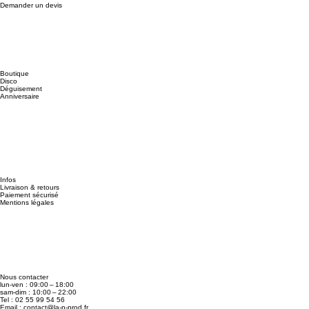
Demander un devis
Boutique
Disco
Déguisement
Anniversaire
Infos
Livraison & retours
Paiement sécurisé
Mentions légales
Nous contacter
lun-ven : 09:00 – 18:00
sam-dim : 10:00 – 22:00
Tel : 02 55 99 54 56
Email :
contact@la-p-prod.fr