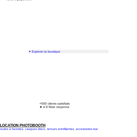
✦ Explorer la boutique
Produit en location
+500 clients satisfaits
★ 4.9 Note moyenne
LOCATION PHOTOBOOTH
oules à facettes, casques disco, tenues scintillantes, accessoires bar