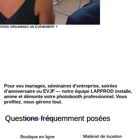
VOUS ORGANISEZ UN ÉVÉNEMENT ?
Pour vos mariages, séminaires d'entreprise, soirées
d'anniversaire ou EVJF — notre équipe LAPPROD installe,
anime et démonte votre photobooth professionnel. Vous
profitez, nous gérons tout.
Questions fréquemment posées
Questions fréquemment posées
Demander un devis
Matériel de location
Matériel de location
Boutique en ligne
Boutique en ligne