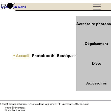
Obtenir un Devis
Accessoire photob
Déguisement
Accueil
Photobooth
Boutique
Disco
Accessoires
⭐ +500 clients satisfaits ✅ Devis dans la journée 🔒 Paiement 100% sécurisé
Votre événement
Notre équipement