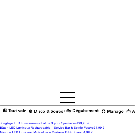
🛍️ Tout voir
🎭 Déguisement
🪩 Disco & Soirée
💍 Mariage
🎂 A
Filtrer
Prix
Jonglage LED Lumineuses – Lot de 3 pour Spectacles
199,90 €
Prix
Bâton LED Lumineux Rechargeable – Service Bar & Soirée Festive
74,99 €
Prix
Masque LED Lumineux Multicolore – Costume DJ & Soirée
84,99 €