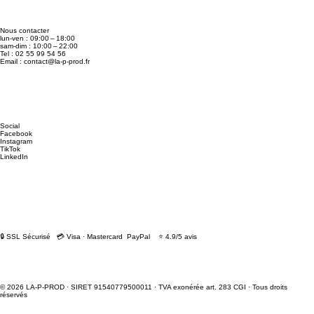
Nous contacter
lun-ven : 09:00 – 18:00
sam-dim : 10:00 – 22:00
Tel : 02 55 99 54 56
Email :
contact@la-p-prod.fr
Social
Facebook
Instagram
TikTok
LinkedIn
🔒 SSL Sécurisé 💳 Visa · Mastercard PayPal ⭐ 4.9/5 avis
© 2026 LA-P-PROD · SIRET 91540779500011 · TVA exonérée art. 283 CGI · Tous droits
réservés