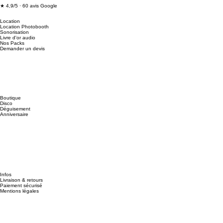
★ 4,9/5 · 60 avis Google
Location
Location Photobooth
Sonorisation
Livre d'or audio
Nos Packs
Demander un devis
Boutique
Disco
Déguisement
Anniversaire
Infos
Livraison & retours
Paiement sécurisé
Mentions légales