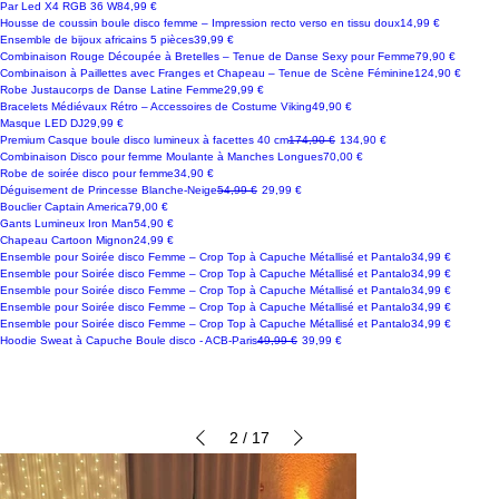
Prix
Par Led X4 RGB 36 W
84,99 €
Prix
Housse de coussin boule disco femme – Impression recto verso en tissu doux
14,99 €
Prix
Ensemble de bijoux africains 5 pièces
39,99 €
Prix
Combinaison Rouge Découpée à Bretelles – Tenue de Danse Sexy pour Femme
79,90 €
Prix
Combinaison à Paillettes avec Franges et Chapeau – Tenue de Scène Féminine
124,90 €
Prix
Robe Justaucorps de Danse Latine Femme
29,99 €
Prix
Bracelets Médiévaux Rétro – Accessoires de Costume Viking
49,90 €
Prix
Masque LED DJ
29,99 €
Prix original
Prix promotionnel
Premium Casque boule disco lumineux à facettes 40 cm
174,90 €
134,90 €
Prix
Combinaison Disco pour femme Moulante à Manches Longues
70,00 €
Prix
Robe de soirée disco pour femme
34,90 €
Prix original
Prix promotionnel
Déguisement de Princesse Blanche-Neige
54,99 €
29,99 €
Prix
Bouclier Captain America
79,00 €
Prix
Gants Lumineux Iron Man
54,90 €
Prix
Chapeau Cartoon Mignon
24,99 €
Prix
Ensemble pour Soirée disco Femme – Crop Top à Capuche Métallisé et Pantalo
34,99 €
Prix
Ensemble pour Soirée disco Femme – Crop Top à Capuche Métallisé et Pantalo
34,99 €
Prix
Ensemble pour Soirée disco Femme – Crop Top à Capuche Métallisé et Pantalo
34,99 €
Prix
Ensemble pour Soirée disco Femme – Crop Top à Capuche Métallisé et Pantalo
34,99 €
Prix
Ensemble pour Soirée disco Femme – Crop Top à Capuche Métallisé et Pantalo
34,99 €
Prix original
Prix promotionnel
Hoodie Sweat à Capuche Boule disco - ACB-Paris
49,99 €
39,99 €
2
/
17